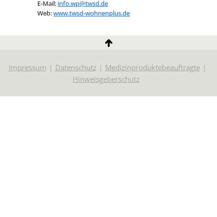
E-Mail:
info.wp@twsd.de
Web:
www.twsd-wohnenplus.de
Impressum
Datenschutz
Medizinproduktebeauftragte
Hinweisgeberschutz