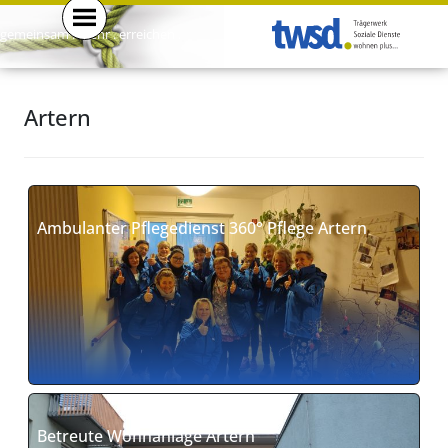
gemeinsam . mehr . erreichen .
Artern
Ambulanter Pflegedienst 360° Pflege Artern
Betreute Wohnanlage Artern